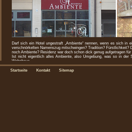
Darf sich ein Hotel ungestraft „Ambiente“ nennen, wenn es sich in 
verschnörkelten Namenszug mitschwingen? Tradition? Fürstlichkeit? 
noch Ambiente? Residenz war doch schon dick genug aufgetragen für 
Ist nicht eigentlich alles Ambiente, also Umgebung, was so in der 
Wohnhaus.
Wenn man sagt: „dieses Café hat so einen schönes Flair“ was sagt da
Ist es das Zusammenwirken von freundlicher Bedienung und angenehm
Startseite
Kontakt
Sitemap
Musik diese bekloppte Bezeichnung, man nennt sie dann englisch „
also…). Oder ist es ein guter stilsicherer (noch so ein Wort: Stil) 
guter Qualität bei den angebotenen Produkten? Hat man das jemals sc
solch eine Namensgebung nicht allzu weit hinauslehnen. Das setzt me
schon am Türgriff aus dem Baumarktbilligsortiment enttäuscht werde.