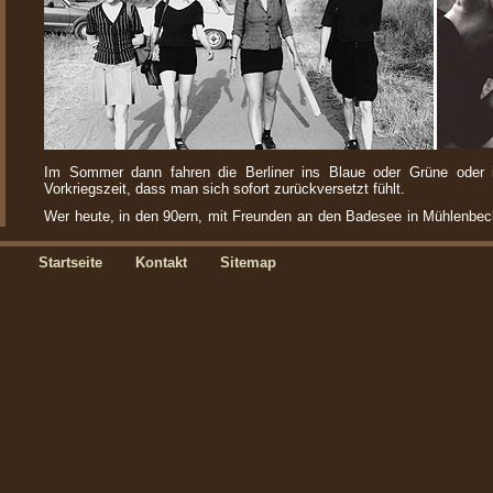
Im Sommer dann fahren die Berliner ins Blaue oder Grüne oder i
Vorkriegszeit, dass man sich sofort zurückversetzt fühlt.
Wer heute, in den 90ern, mit Freunden an den Badesee in Mühlenbec
Gefühl von „früher“ erleben. Die Mode der 90er gleicht fast den 30ern,
Accessoires.
Startseite
Kontakt
Sitemap
Dann aber plötzlich wird unsere „sentimental journey“ empfindlich g
grölt sich ein. Dann wird einem noch mehr „30er“ zumute: so hat es a
die Sommerfrische ist nicht mehr das, was sie mal war: Großstadtflu