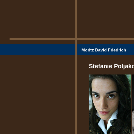
Moritz David Friedrich
Stefanie Poljako